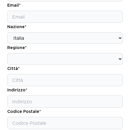
Contatti
Email*
Nazione*
ITA
Regione*
Città*
Indirizzo*
Codice Postale*