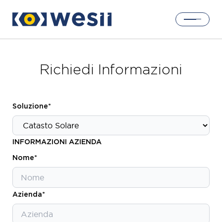
Home
Richiedi Informazioni
Soluzioni
Soluzione*
Prodotti
INFORMAZIONI AZIENDA
Nome*
Chi siamo
Accedi
Azienda*