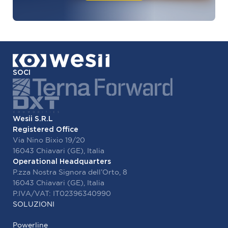
SOCI
Wesii S.R.L
Registered Office
Via Nino Bixio 19/20
16043 Chiavari (GE), Italia
Operational Headquarters
P.zza Nostra Signora dell’Orto, 8
16043 Chiavari (GE), Italia
P.IVA/VAT: IT02396340990
SOLUZIONI
Powerline